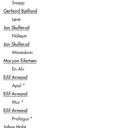
Snapp
Gerhard Bjelland
Løve
Jan Skullerud
Nåløye
Jan Skullerud
Måneskinn
Maryon Eilertsen
En Alv
Eilif Armand
Apal *
Eilif Armand
Mur *
Eilif Armand
Prologus *
Johan Holst