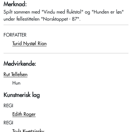
Merknad:
Spilt sammen med "Vindu med fluktstol" og "Hunden er løs"
under fellestittelen "Norsktappet - 87".
FORFATTER
Turid Nystøl Rian
Medvirkende:
Rut Tellefsen
Hun
Kunstnerisk lag
REGI
Edith Roger
REGI
Truls Kwetzinsky