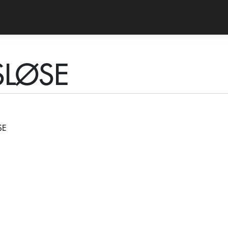
SLØSE
SE