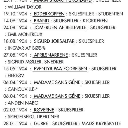
25.11.1904
:
MARIA STUART I SKOTLAND
: SKUESPILLER
: WILLIAM TAYLOR
19.10.1904
:
EDDERKOPPEN
: SKUESPILLER
: STUDENTEN
14.09.1904
:
BRAND
: SKUESPILLER
: KLOKKEREN
24.08.1904
:
JOMFRUEN AF BELLEVILLE
: SKUESPILLER
: EMIL MONTREUX
18.08.1904
:
SIGURD JORSALFAR
: SKUESPILLER
: INGVAR AF BØE-%
27.05.1904
:
APRILSNARRENE
: SKUESPILLER
: SIGFRID MØLLER, SNEDKER
15.05.1904
:
EVENTYR PAA FODREISEN
: SKUESPILLER
: HERLØV
06.04.1904
:
MADAME SANS GÉNE
: SKUESPILLER
: CANOUVILLE-*
06.04.1904
:
MADAME SANS GÉNE
: SKUESPILLER
: ANDEN NABO
02.03.1904
:
RØVERNE
: SKUESPILLER
: SPIEGELBERG, LIBERTINER
28.01.1904
:
GURRE
: SKUESPILLER
: MADS KRYBSKYTTE