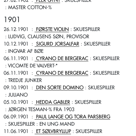
27.02.1902
:
PEER GYNT
: SKUESPILLER
: MASTER COTTON-%
1901
26.12.1901
:
FØRSTE VIOLIN
: SKUESPILLER
: LUDVIG, CLAUSENS SØN, PROVISOR
10.12.1901
:
SIGURD JORSALFAR
: SKUESPILLER
: INGVAR AF BØE
06.11.1901
:
CYRANO DE BERGERAC
: SKUESPILLER
: VICOMTE DE VALVERT-*
06.11.1901
:
CYRANO DE BERGERAC
: SKUESPILLER
: TREDJE JUNKER
09.10.1901
:
DEN SORTE DOMINO
: SKUESPILLER
: JULIANO
05.10.1901
:
HEDDA GABLER
: SKUESPILLER
: JØRGEN TESMAN-% FRA 1903
06.09.1901
:
PAUL LANGE OG TORA PARSBERG
: SKUESPILLER
: EN UNG MAND
11.06.1901
:
ET SØLVBRYLLUP
: SKUESPILLER