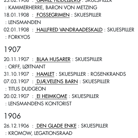
23.02.1908
:
GAMLE HEIDELBERG
: SKUESPILLER
: KAMMERHERRE, BARON VON METZING
18.01.1908
:
FOSSEGRIMEN
: SKUESPILLER
: LENSMANDEN
02.01.1908
:
HALLFRED VANDRAADESKALD
: SKUESPILLER
: FORKYOS
1907
20.11.1907
:
BLAA HUSARER
: SKUESPILLER
: ORFF, LØITNANT
31.10.1907
:
HAMLET
: SKUESPILLER
: ROSENKRANDS
07.03.1907
:
DJÆVELENS BARN
: SKUESPILLER
: TITUS DUDGEON
20.02.1907
:
EI HEIMKOME
: SKUESPILLER
: LENSMANDENS KONTORIST
1906
26.12.1906
:
DEN GLADE ENKE
: SKUESPILLER
: KROMOW, LEGATIONSRAAD