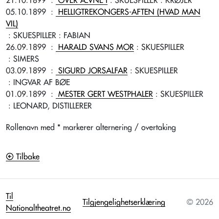
21.10.1899
:
OVER ÆVNE I
: SKUESPILLER
: KRØJER
05.10.1899
:
HELLIGTREKONGERS-AFTEN (HVAD MAN
VIL)
: SKUESPILLER
: FABIAN
26.09.1899
:
HARALD SVANS MOR
: SKUESPILLER
: SIMERS
03.09.1899
:
SIGURD JORSALFAR
: SKUESPILLER
: INGVAR AF BØE
01.09.1899
:
MESTER GERT WESTPHALER
: SKUESPILLER
: LEONARD, DISTILLERER
Rollenavn med * markerer alternering / overtaking
Tilbake
Til
Tilgjengelighetserklæring
© 2026
Nationaltheatret.no