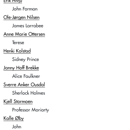
Erik Hivju
John Forman
Ole-Jørgen Nilsen
James Larrabee
Anne Marie Ottersen
Terese
Henki Kolstad
Sidney Prince
Janny Hoff Brekke
Alice Faulkner
Sverre Anker Ousdal
Sherlock Holmes
Kjell Stormoen
Professor Moriarty
Kalle Øby
John