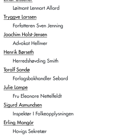
Løitnant Lennart Allard
Tryggve Larssen
Forfatteren Sven Jenning
Joachim Holst-Jensen
Advokat Hellmer
Henrik Børseth
Herredshøvding Smith
Toralf Sandø
Forlagsbokhandler Sebard
Julie Lampe
Fru Eleonore Nettelfeldt
Sigurd Asmundsen
Inspektør I Folkeopplysningen
Erling Mangår
Hovigs Sekretær