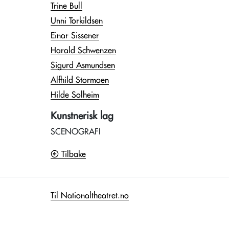
Trine Bull
Unni Torkildsen
Einar Sissener
Harald Schwenzen
Sigurd Asmundsen
Alfhild Stormoen
Hilde Solheim
Kunstnerisk lag
SCENOGRAFI
Tilbake
Til Nationaltheatret.no