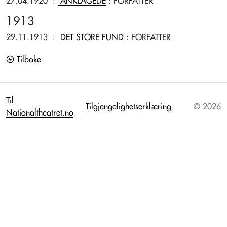
27.04.1920
:
ANKLAGEDE
: FORFATTER
1913
29.11.1913
:
DET STORE FUND
: FORFATTER
Tilbake
Til
Tilgjengelighetserklæring
© 2026
Nationaltheatret.no