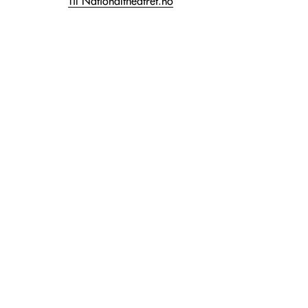
Til Nationaltheatret.no