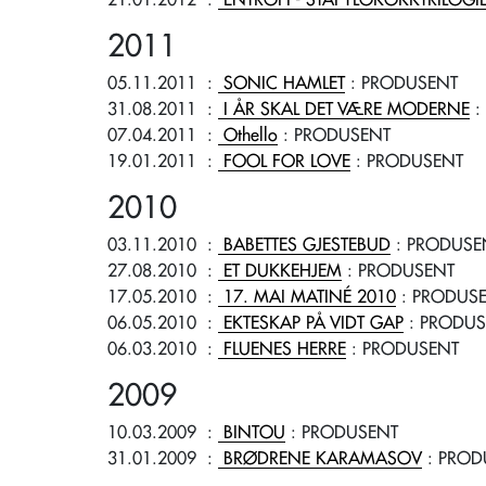
21.01.2012
:
ENTROPI - STAFYLOKOKKTRILOGIE
2011
05.11.2011
:
SONIC HAMLET
: PRODUSENT
31.08.2011
:
I ÅR SKAL DET VÆRE MODERNE
:
07.04.2011
:
Othello
: PRODUSENT
19.01.2011
:
FOOL FOR LOVE
: PRODUSENT
2010
03.11.2010
:
BABETTES GJESTEBUD
: PRODUSE
27.08.2010
:
ET DUKKEHJEM
: PRODUSENT
17.05.2010
:
17. MAI MATINÉ 2010
: PRODUS
06.05.2010
:
EKTESKAP PÅ VIDT GAP
: PRODUS
06.03.2010
:
FLUENES HERRE
: PRODUSENT
2009
10.03.2009
:
BINTOU
: PRODUSENT
31.01.2009
:
BRØDRENE KARAMASOV
: PROD