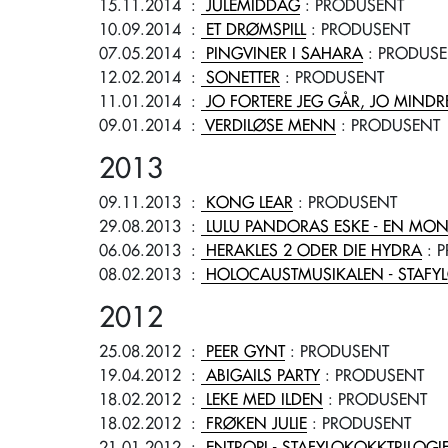
15.11.2014
:
JULEMIDDAG
: PRODUSENT
10.09.2014
:
ET DRØMSPILL
: PRODUSENT
07.05.2014
:
PINGVINER I SAHARA
: PRODUS
12.02.2014
:
SONETTER
: PRODUSENT
11.01.2014
:
JO FORTERE JEG GÅR, JO MINDRE
09.01.2014
:
VERDILØSE MENN
: PRODUSENT
2013
09.11.2013
:
KONG LEAR
: PRODUSENT
29.08.2013
:
LULU PANDORAS ESKE - EN MON
06.06.2013
:
HERAKLES 2 ODER DIE HYDRA
: 
08.02.2013
:
HOLOCAUSTMUSIKALEN - STAFY
2012
25.08.2012
:
PEER GYNT
: PRODUSENT
19.04.2012
:
ABIGAILS PARTY
: PRODUSENT
18.02.2012
:
LEKE MED ILDEN
: PRODUSENT
18.02.2012
:
FRØKEN JULIE
: PRODUSENT