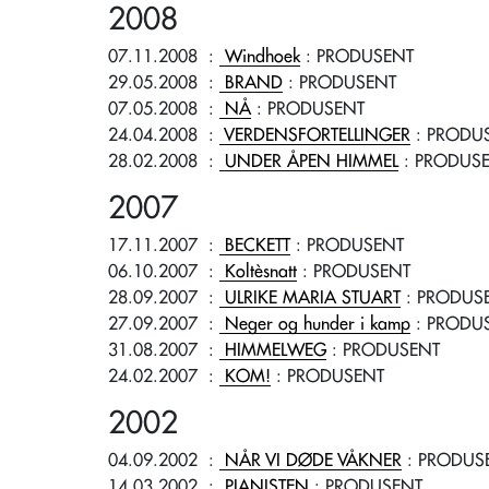
2008
07.11.2008
:
Windhoek
: PRODUSENT
29.05.2008
:
BRAND
: PRODUSENT
07.05.2008
:
NÅ
: PRODUSENT
24.04.2008
:
VERDENSFORTELLINGER
: PRODU
28.02.2008
:
UNDER ÅPEN HIMMEL
: PRODUS
2007
17.11.2007
:
BECKETT
: PRODUSENT
06.10.2007
:
Koltèsnatt
: PRODUSENT
28.09.2007
:
ULRIKE MARIA STUART
: PRODUS
27.09.2007
:
Neger og hunder i kamp
: PRODU
31.08.2007
:
HIMMELWEG
: PRODUSENT
24.02.2007
:
KOM!
: PRODUSENT
2002
04.09.2002
:
NÅR VI DØDE VÅKNER
: PRODUS
14.03.2002
:
PIANISTEN
: PRODUSENT