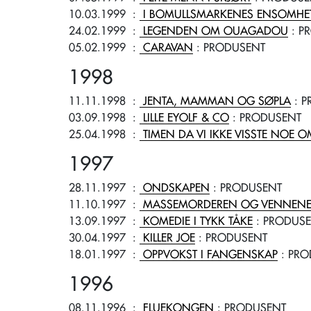
10.03.1999
:
I BOMULLSMARKENES ENSOMHE
24.02.1999
:
LEGENDEN OM OUAGADOU
: P
05.02.1999
:
CARAVAN
: PRODUSENT
1998
11.11.1998
:
JENTA, MAMMAN OG SØPLA
: P
03.09.1998
:
LILLE EYOLF & CO
: PRODUSENT
25.04.1998
:
TIMEN DA VI IKKE VISSTE NOE 
1997
28.11.1997
:
ONDSKAPEN
: PRODUSENT
11.10.1997
:
MASSEMORDEREN OG VENNENE
13.09.1997
:
KOMEDIE I TYKK TÅKE
: PRODUS
30.04.1997
:
KILLER JOE
: PRODUSENT
18.01.1997
:
OPPVOKST I FANGENSKAP
: PRO
1996
08.11.1996
:
FLUEKONGEN
: PRODUSENT