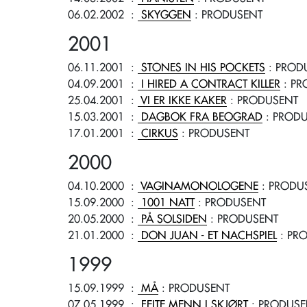
06.02.2002
:
SKYGGEN
: PRODUSENT
2001
06.11.2001
:
STONES IN HIS POCKETS
: PROD
04.09.2001
:
I HIRED A CONTRACT KILLER
: PR
25.04.2001
:
VI ER IKKE KAKER
: PRODUSENT
15.03.2001
:
DAGBOK FRA BEOGRAD
: PROD
17.01.2001
:
CIRKUS
: PRODUSENT
2000
04.10.2000
:
VAGINAMONOLOGENE
: PRODU
15.09.2000
:
1001 NATT
: PRODUSENT
20.05.2000
:
PÅ SOLSIDEN
: PRODUSENT
21.01.2000
:
DON JUAN - ET NACHSPIEL
: PR
1999
15.09.1999
:
MÅ
: PRODUSENT
07.05.1999
:
FEITE MENN I SKJØRT
: PRODUSE