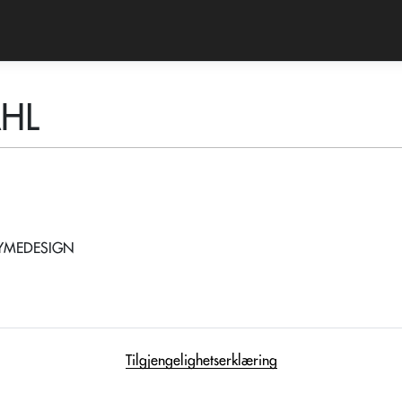
HL
YMEDESIGN
Tilgjengelighetserklæring