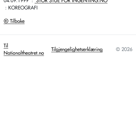
04.09.1999
:
STOR STUE FOR INGENTING.NO
: KOREOGRAFI
Tilbake
Til
Tilgjengelighetserklæring
© 2026
Nationaltheatret.no