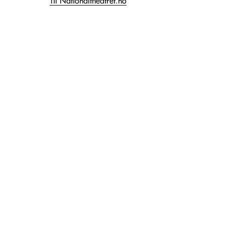
Til Nationaltheatret.no