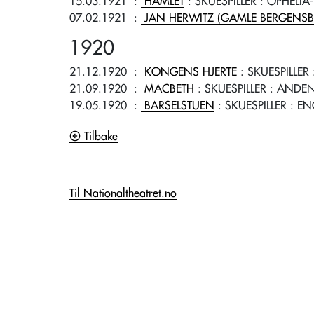
15.03.1921
:
HAMLET
: SKUESPILLER
: OPHELIA
07.02.1921
:
JAN HERWITZ (GAMLE BERGENSBI
1920
21.12.1920
:
KONGENS HJERTE
: SKUESPILLER
21.09.1920
:
MACBETH
: SKUESPILLER
: ANDEN
19.05.1920
:
BARSELSTUEN
: SKUESPILLER
: EN
Tilbake
Til Nationaltheatret.no