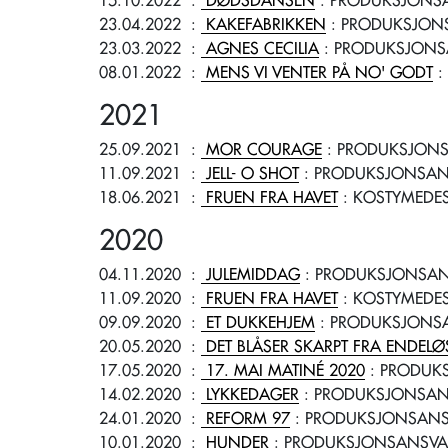
15.10.2022
:
DØDSDANSEN
: PRODUKSJONSA
23.04.2022
:
KAKEFABRIKKEN
: PRODUKSJON
23.03.2022
:
AGNES CECILIA
: PRODUKSJONS
08.01.2022
:
MENS VI VENTER PÅ NO' GODT
:
2021
25.09.2021
:
MOR COURAGE
: PRODUKSJONS
11.09.2021
:
JELL- O SHOT
: PRODUKSJONSAN
18.06.2021
:
FRUEN FRA HAVET
: KOSTYMEDE
2020
04.11.2020
:
JULEMIDDAG
: PRODUKSJONSAN
11.09.2020
:
FRUEN FRA HAVET
: KOSTYMEDE
09.09.2020
:
ET DUKKEHJEM
: PRODUKSJONSA
20.05.2020
:
DET BLÅSER SKARPT FRA ENDELØS
17.05.2020
:
17. MAI MATINÉ 2020
: PRODUK
14.02.2020
:
LYKKEDAGER
: PRODUKSJONSAN
24.01.2020
:
REFORM 97
: PRODUKSJONSANS
10.01.2020
:
HUNDER
: PRODUKSJONSANSVA