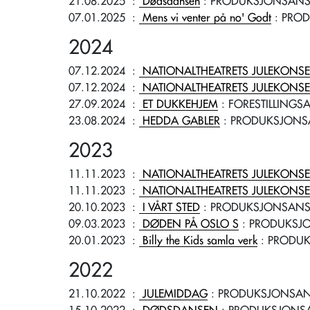
21.08.2025
:
Dødsdansen
: PRODUKSJONSANS
07.01.2025
:
Mens vi venter på no' Godt
: PRO
2024
07.12.2024
:
NATIONALTHEATRETS JULEKONSE
07.12.2024
:
NATIONALTHEATRETS JULEKONSE
27.09.2024
:
ET DUKKEHJEM
: FORESTILLINGS
23.08.2024
:
HEDDA GABLER
: PRODUKSJONS
2023
11.11.2023
:
NATIONALTHEATRETS JULEKONSE
11.11.2023
:
NATIONALTHEATRETS JULEKONSE
20.10.2023
:
I VÅRT STED
: PRODUKSJONSANS
09.03.2023
:
DØDEN PÅ OSLO S
: PRODUKSJ
20.01.2023
:
Billy the Kids samla verk
: PRODUK
2022
21.10.2022
:
JULEMIDDAG
: PRODUKSJONSAN