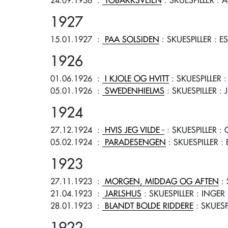
24.09.1936
:
TOBAKKSVEIEN
: SKUESPILLER
: A
1927
15.01.1927
:
PAA SOLSIDEN
: SKUESPILLER
: ES
1926
01.06.1926
:
I KJOLE OG HVITT
: SKUESPILLER
:
05.01.1926
:
SWEDENHIELMS
: SKUESPILLER
: 
1924
27.12.1924
:
HVIS JEG VILDE -
: SKUESPILLER
: 
05.02.1924
:
PARADESENGEN
: SKUESPILLER
: 
1923
27.11.1923
:
MORGEN, MIDDAG OG AFTEN
: 
21.04.1923
:
JARLSHUS
: SKUESPILLER
: INGER
28.01.1923
:
BLANDT BOLDE RIDDERE
: SKUESP