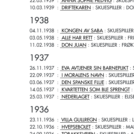
22.03.1939
:
ANNA SOPHIE HEDVIG
: SKUESPI
10.03.1939
:
DRIFTEKAREN
: SKUESPILLER
: DO
1938
04.11.1938
:
KONGEN AV SABA
: SKUESPILLER
03.05.1938
:
ALLE HAR RETT
: SKUESPILLER
: FR
11.02.1938
:
DON JUAN
: SKUESPILLER
: FRØK
1937
26.11.1937
:
EVA AVTJENER SIN BARNEPLIKT
: 
22.09.1937
:
I MORALENS NAVN
: SKUESPILLE
03.06.1937
:
DEN SPANSKE FLUE
: SKUESPILLE
14.05.1937
:
KVARTETTEN SOM BLE SPRENGT
:
25.03.1937
:
NEDERLAGET
: SKUESPILLER
: ELI
1936
23.11.1936
:
VILLA GULLREGN
: SKUESPILLER
: 
22.10.1936
:
HVEPSEBOLET
: SKUESPILLER
: MA