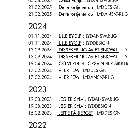
05.06.2025
:
Onkel Vanja
: LYDANSVARLIG
21.02.2025
:
Dette fortjener du
: LYDDESIGN
21.02.2025
:
Dette fortjener du
: LYDANSVARLIG
2024
01.11.2024
:
LILLE EYOLF
: LYDANSVARLIG
01.11.2024
:
LILLE EYOLF
: LYDDESIGN
13.09.2024
:
DISSEKERING AV ET SNØFALL
: L
13.09.2024
:
DISSEKERING AV ET SNØFALL
: L
19.04.2024
:
OG VERDEN FORSVINNER SIKKE
17.02.2024
:
VI ER FEM
: LYDDESIGN
17.02.2024
:
VI ER FEM
: LYDANSVARLIG
2023
19.08.2023
:
JEG ER SYLV
: LYDANSVARLIG
19.08.2023
:
JEG ER SYLV
: LYDDESIGN
15.02.2023
:
JEPPE PÅ BERGET
: LYDDESIGN
2022