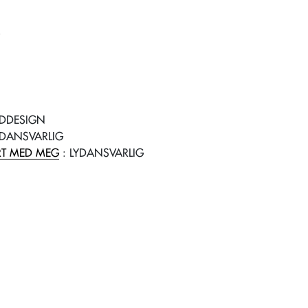
YDDESIGN
YDANSVARLIG
RT MED MEG
: LYDANSVARLIG