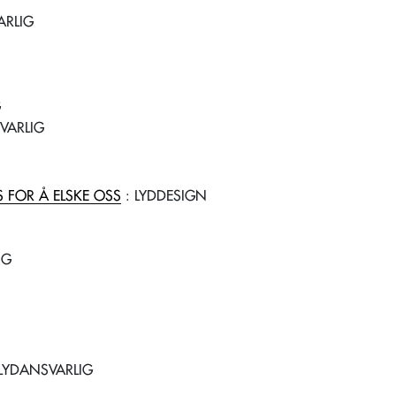
ARLIG
G
VARLIG
S FOR Å ELSKE OSS
: LYDDESIGN
IG
LYDANSVARLIG