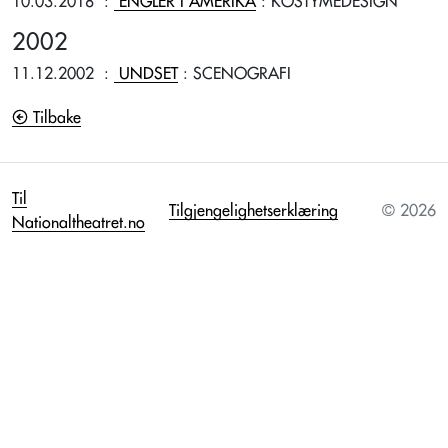
10.03.2018
:
ENGLER I AMERIKA
: KOSTYMEDESIGN
2002
11.12.2002
:
UNDSET
: SCENOGRAFI
Tilbake
Til
Tilgjengelighetserklæring
© 2026
Nationaltheatret.no