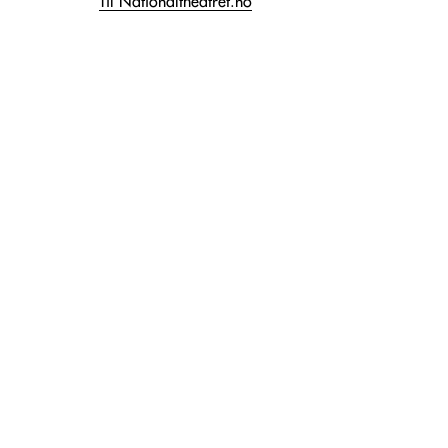
Til Nationaltheatret.no